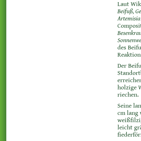
Laut Wik
Beifuß, G
Artemisia
Composit
Besenkrau
Sonnenwe
des Beif
Reaktion
Der Beifu
Standort
erreiche
holzige 
riechen.
Seine lan
cm lang w
weißfilz
leicht g
fiederfö