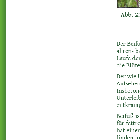
Abb. 2:
Der Beif
ähren- b
Laufe der
die Blüt
Der wie 
Aufsehen.
Insbeso
Unterlei
entkram
Beifuß i
für fett
hat eine
finden i